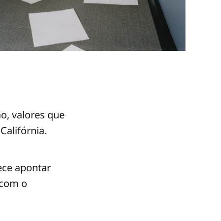
ão, valores que
alifórnia.
ece apontar
 com o