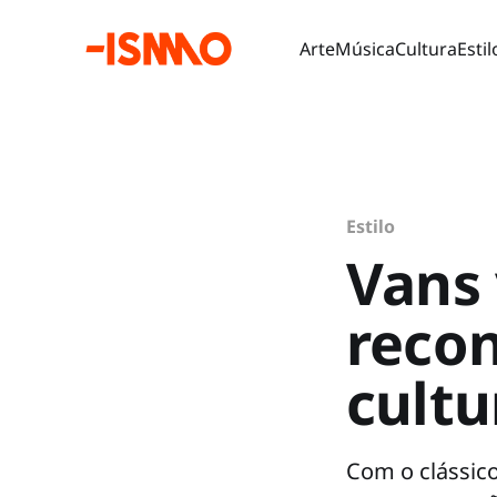
Arte
Música
Cultura
Estil
Estilo
Vans 
recon
cultu
Com o clássico