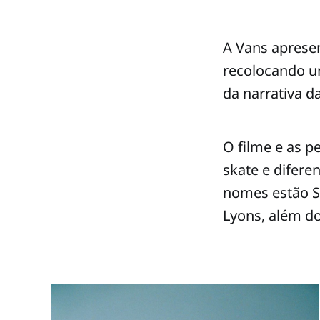
A Vans apresen
recolocando um
da narrativa d
O filme e as 
skate e difer
nomes estão SZ
Lyons, além do