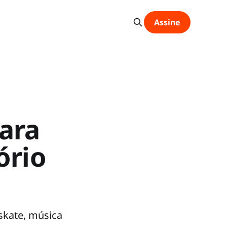
Assine
para
ório
skate, música