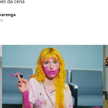
ões da cena
lvarenga
26