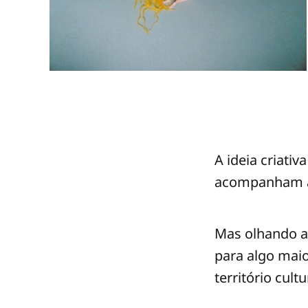
A ideia criati
acompanham a h
Mas olhando a
para algo maio
território cult