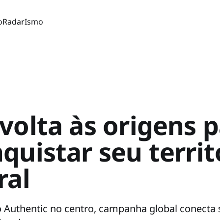
o
Radar
Ismo
volta às origens 
quistar seu territ
ral
 Authentic no centro, campanha global conecta 