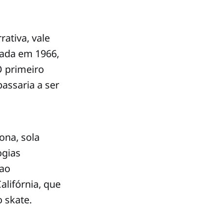
ativa, vale
ndada em 1966,
O primeiro
assaria a ser
ona, sola
ogias
 ao
alifórnia, que
 skate.