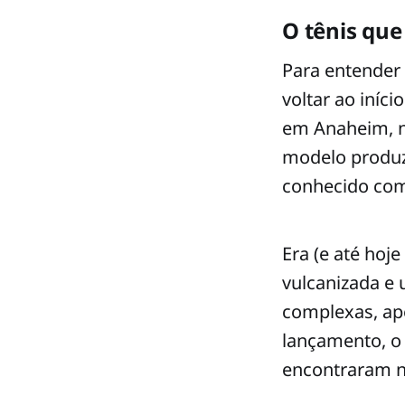
O tênis que
Para entender 
voltar ao iníc
em Anaheim, na
modelo produzi
conhecido com
Era (e até hoj
vulcanizada e 
complexas, ap
lançamento, o 
encontraram na