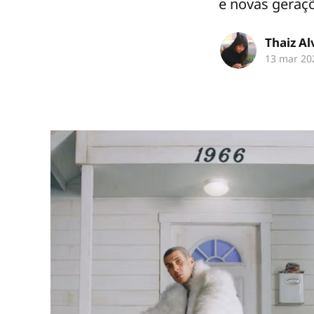
e novas geraç
Thaiz A
13 mar 20