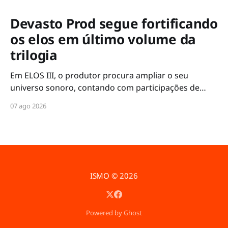
Devasto Prod segue fortificando
os elos em último volume da
trilogia
Em ELOS III, o produtor procura ampliar o seu
universo sonoro, contando com participações de
nomes como Marvvila, Cunamata, Iza Sabino, MC
07 ago 2026
Davi e Rincon Sapiência
ISMO
© 2026
Powered by Ghost