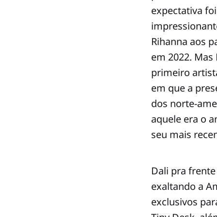
expectativa fo
impressionant
Rihanna aos pa
em 2022. Mas B
primeiro artis
em que a pres
dos norte-amer
aquele era o a
seu mais rece
Dali pra frent
exaltando a Am
exclusivos par