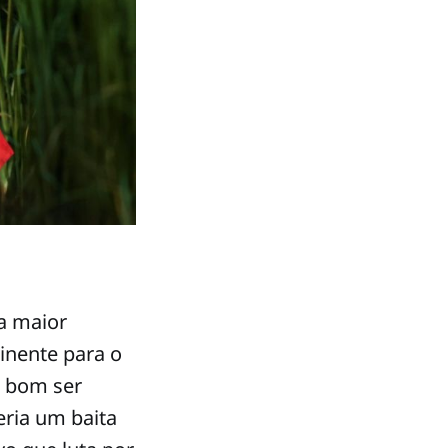
 a maior
inente para o
é bom ser
seria um baita