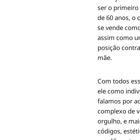
ser o primeir
de 60 anos, o 
se vende como 
assim como um
posição contra
mãe.
Com todos esse
ele como indiv
falamos por a
complexo de v
orgulho, e mai
códigos, estét