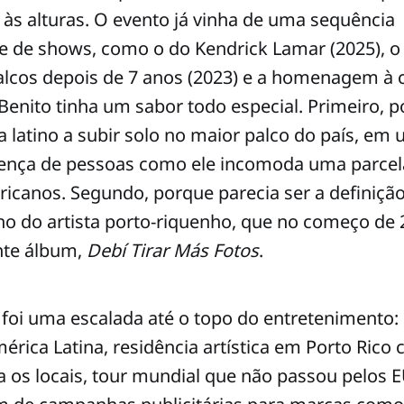
i às alturas. O evento já vinha de uma sequência
e de shows, como o do Kendrick Lamar (2025), o
lcos depois de 7 anos (2023) e a homenagem à c
enito tinha um sabor todo especial. Primeiro, p
ta latino a subir solo no maior palco do país, 
ença de pessoas como ele incomoda uma parcela 
icanos. Segundo, porque parecia ser a definiçã
no do artista porto-riquenho, que no começo de
nte álbum,
Debí Tirar Más Fotos
.
e foi uma escalada até o topo do entretenimento: 
érica Latina, residência artística em Porto Ric
a os locais, tour mundial que não passou pelos 