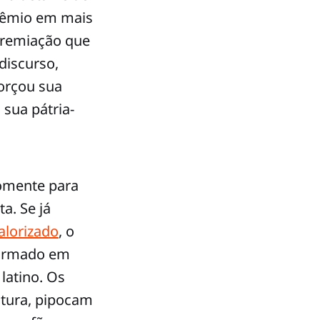
prêmio em mais
 premiação que
discurso,
orçou sua
 sua pátria-
somente para
a. Se já
alorizado
, o
formado em
latino. Os
ltura, pipocam