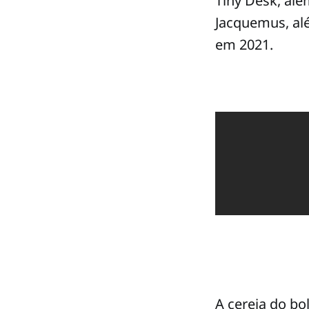
Tiny Desk, alé
Jacquemus, alé
em 2021.
A cereja do b