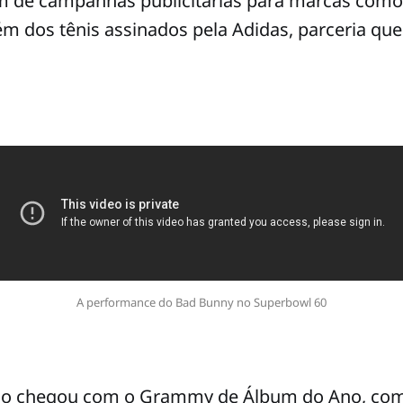
m de campanhas publicitárias para marcas como 
m dos tênis assinados pela Adidas, parceria qu
A performance do Bad Bunny no Superbowl 60
olo chegou com o Grammy de Álbum do Ano, com