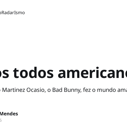
o
Radar
Ismo
s todos american
o Martinez Ocasio, o Bad Bunny, fez o mundo a
 Mendes
6