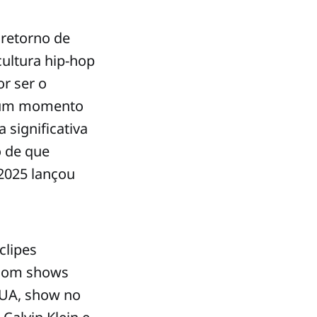
 retorno de
ultura hip-hop
or ser o
em um momento
significativa
o de que
 2025 lançou
clipes
o com shows
EUA, show no