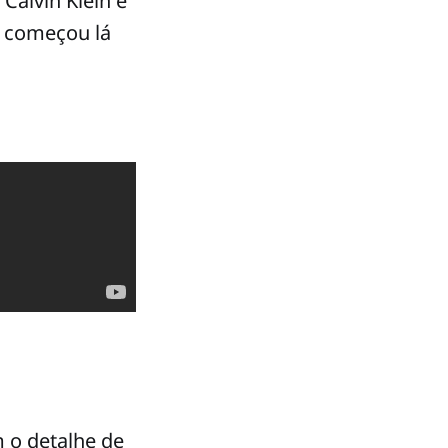
Calvin Klein e
e começou lá
 o detalhe de