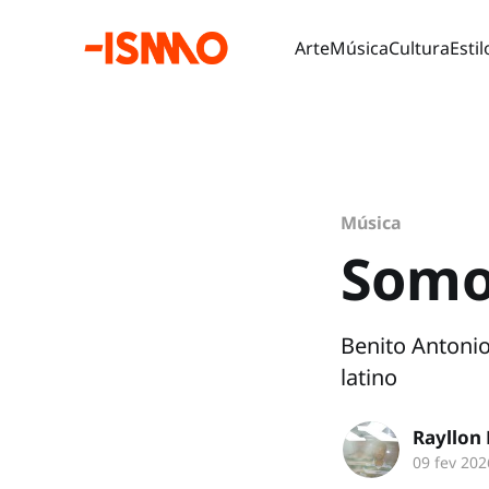
Arte
Música
Cultura
Estil
Música
Somo
Benito Antoni
latino
Rayllon
09 fev 202