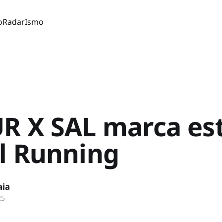
o
Radar
Ismo
R X SAL marca est
l Running
aia
25