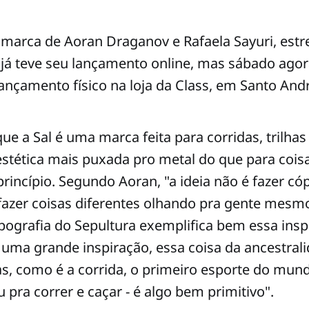
 marca de Aoran Draganov e Rafaela Sayuri, estre
já teve seu lançamento online, mas sábado agora
ançamento físico na loja da Class, em Santo Andr
ue a Sal é uma marca feita para corridas, trilhas
stética mais puxada pro metal do que para coisa
rincípio. Segundo Aoran, "a ideia não é fazer có
azer coisas diferentes olhando pra gente mesmo
ipografia do Sepultura exemplifica bem essa insp
uma grande inspiração, essa coisa da ancestrali
as, como é a corrida, o primeiro esporte do mund
ra correr e caçar - é algo bem primitivo".