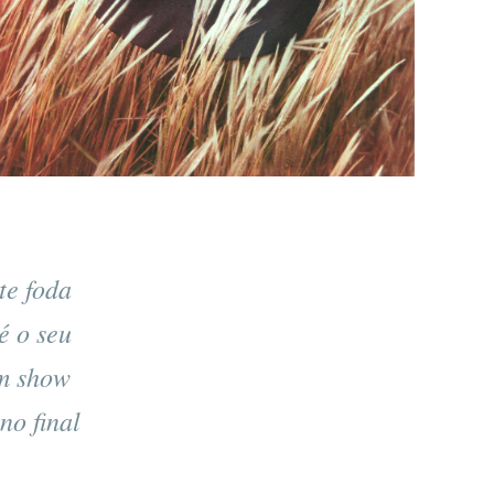
te foda
é o seu
um show
no final