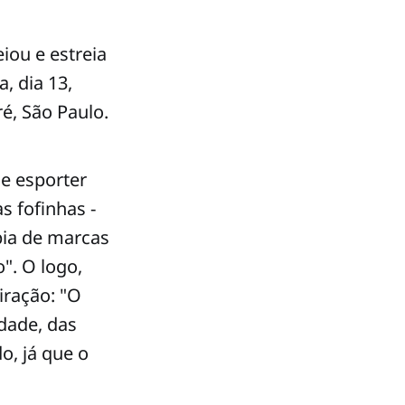
iou e estreia
, dia 13,
é, São Paulo.
 e esporter
s fofinhas -
pia de marcas
". O logo,
iração: "O
dade, das
o, já que o