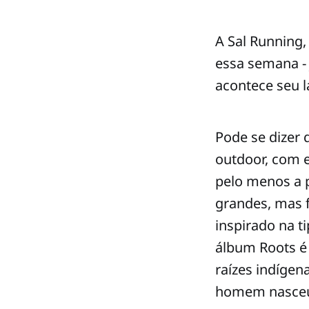
A Sal Running,
essa semana - 
acontece seu l
Pode se dizer q
outdoor, com e
pelo menos a p
grandes, mas f
inspirado na t
álbum Roots é 
raízes indígen
homem nasceu p