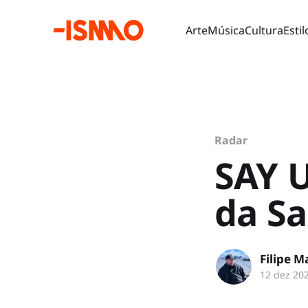
Arte
Música
Cultura
Estil
Radar
SAY U
da Sa
Filipe M
12 dez 20