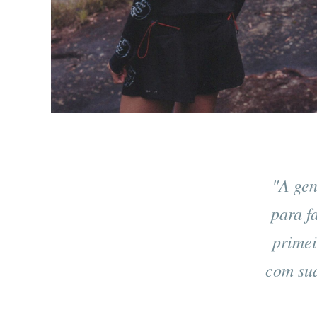
"A gen
para f
primei
com sua