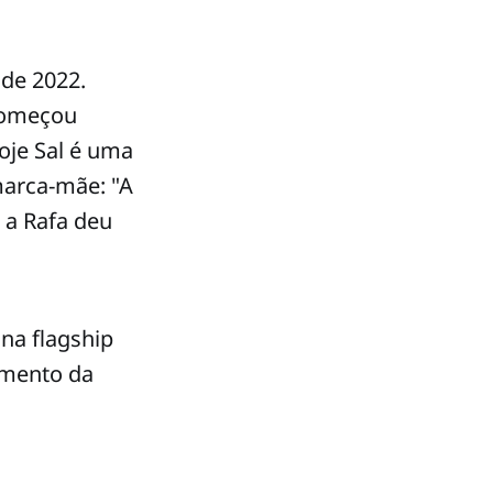
de 2022.
 começou
oje Sal é uma
marca-mãe: "A
 a Rafa deu
na flagship
çamento da