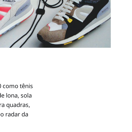
0 como tênis
de lona, sola
ra quadras,
o radar da