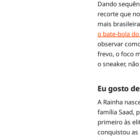
Dando sequênci
recorte que no
mais brasileir
o bate-bola do
observar como
frevo, o foco 
o sneaker, não
Eu gosto d
A Rainha nasce
família Saad, 
primeiro às el
conquistou as