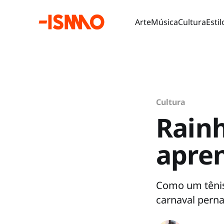
Arte
Música
Cultura
Estil
Cultura
Rainh
apren
Como um tênis 
carnaval pern