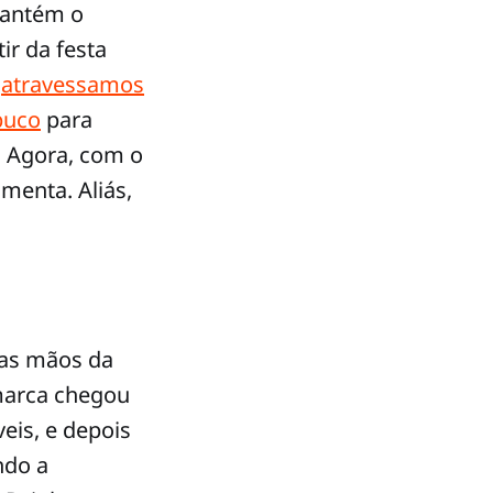
mantém o
ir da festa
,
atravessamos
buco
para
 Agora, com o
menta. Aliás,
las mãos da
 marca chegou
eis, e depois
ndo a