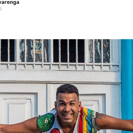
lvarenga
6