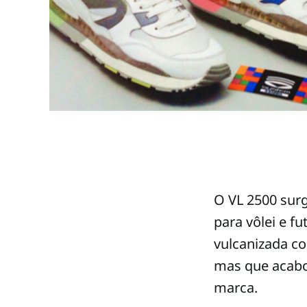
O VL 2500 surg
para vôlei e fu
vulcanizada co
mas que acabo
marca.