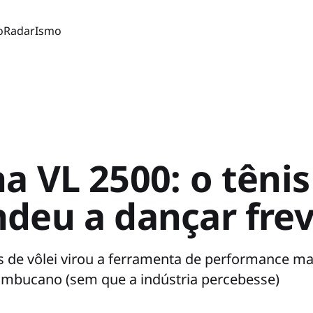
o
Radar
Ismo
a VL 2500: o têni
deu a dançar fre
de vôlei virou a ferramenta de performance mai
ambucano (sem que a indústria percebesse)