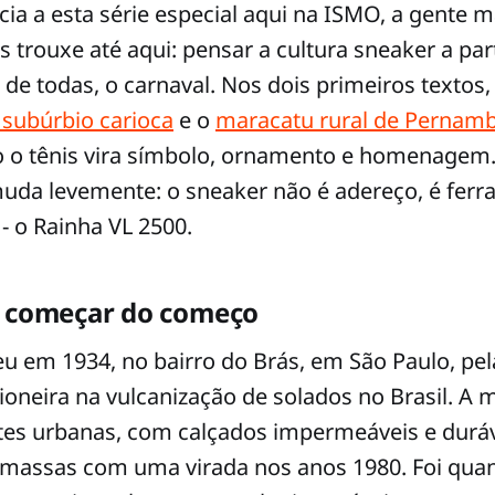
a a esta série especial aqui na ISMO, a gente 
s trouxe até aqui: pensar a cultura sneaker a part
a de todas, o carnaval. Nos dois primeiros textos
 subúrbio carioca
e o
maracatu rural de Pernam
 o tênis vira símbolo, ornamento e homenagem.
muda levemente: o sneaker não é adereço, é ferra
 - o Rainha VL 2500.
e começar do começo
u em 1934, no bairro do Brás, em São Paulo, pe
pioneira na vulcanização de solados no Brasil. A
ites urbanas, com calçados impermeáveis e duráv
 massas com uma virada nos anos 1980. Foi qua