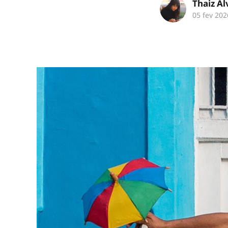
Thaiz A
05 fev 202