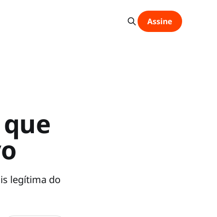
Assine
s que
vo
s legítima do