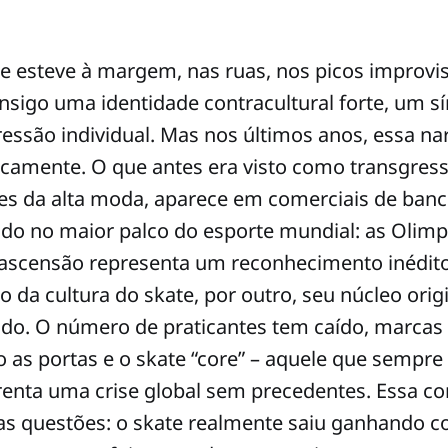
e esteve à margem, nas ruas, nos picos improvi
sigo uma identidade contracultural forte, um s
ressão individual. Mas nos últimos anos, essa na
camente. O que antes era visto como transgres
nes da alta moda, aparece em comerciais de ban
do no maior palco do esporte mundial: as Olimpí
 ascensão representa um reconhecimento inédit
 da cultura do skate, por outro, seu núcleo orig
do. O número de praticantes tem caído, marcas 
 as portas e o skate “core” – aquele que sempre 
enta uma crise global sem precedentes. Essa co
as questões: o skate realmente saiu ganhando 