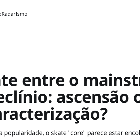
o
Radar
Ismo
ate entre o mains
eclínio: ascensão 
racterização?
 popularidade, o skate "core" parece estar enc