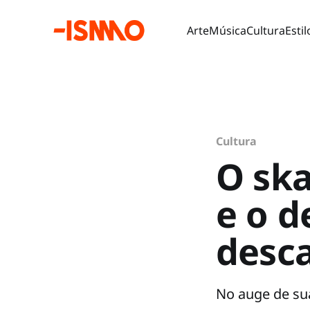
Arte
Música
Cultura
Estil
Cultura
O sk
e o d
desca
No auge de sua