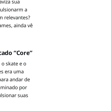
aviza sua
pulsionarm a
m relevantes?
games, ainda vê
cado “Core”
 o skate e o
es era uma
para andar de
dominado por
lsionar suas