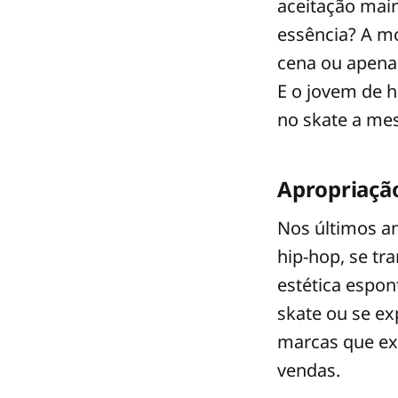
aceitação mai
essência? A m
cena ou apena
E o jovem de h
no skate a me
Apropriaçã
Nos últimos an
hip-hop, se t
estética espon
skate ou se e
marcas que exp
vendas.