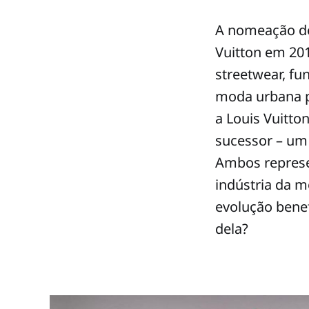
A nomeação de 
Vuitton em 201
streetwear, fu
moda urbana p
a Louis Vuitt
sucessor – um 
Ambos represe
indústria da 
evolução benef
dela?