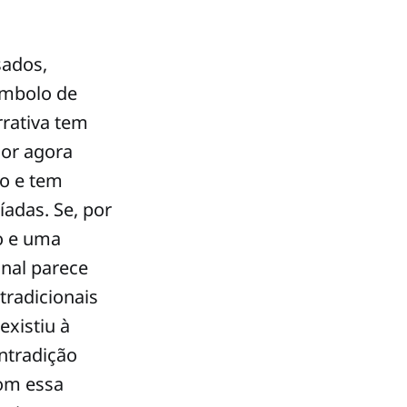
sados,
ímbolo de
rrativa tem
sor agora
co e tem
adas. Se, por
o e uma
inal parece
tradicionais
existiu à
ntradição
com essa