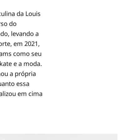
ulina da Louis
rso do
do, levando a
orte, em 2021,
liams como seu
skate e a moda.
ou a própria
uanto essa
talizou em cima