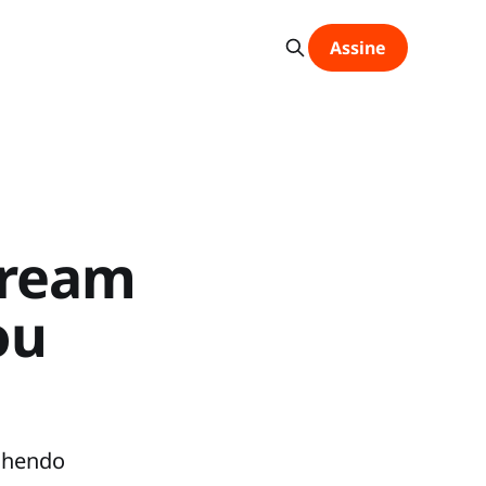
Assine
tream
ou
olhendo