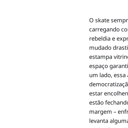
O skate sempr
carregando con
rebeldia e exp
mudado drasti
estampa vitri
espaço garanti
um lado, essa
democratização
estar encolhen
estão fechando
margem – enfr
levanta algum